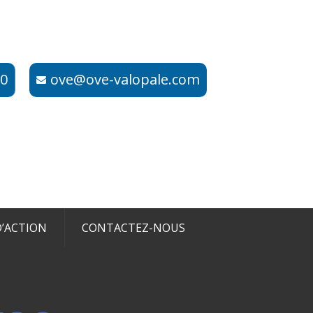
​​
ove@ove-valopale.com
’ACTION
CONTACTEZ-NOUS