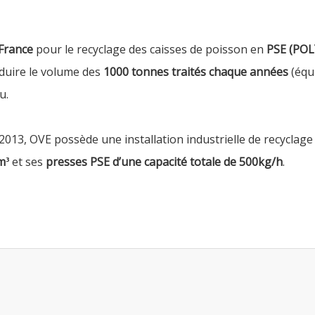
France
pour le recyclage des caisses de poisson en
PSE (PO
duire le volume des
1000 tonnes traités chaque années
(équi
u.
2013, OVE possède une installation industrielle de recyclag
m
et ses
presses PSE d’une capacité totale de 500kg/h
.
³