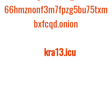
66hmznonf3m7fpzg5bu75txm
bxfcqd.onion
Зеркало Кракен (Через Tor)
–
kra13.icu
ВХОД НА KRAKEN
Чтобы попасть на Kraken, покупатели используют
браузер Tor с луковой маршрутизацией для
обеспечения анонимности. После этого им
необходимо зарегистрироваться на платформе и
пополнить свой биткойн-баланс, с которого в
дальнейшем будут списываться средства при
совершении покупок у продавцов.