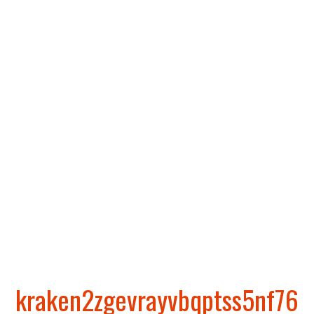
наркорынка в
российском даркнете
Kraken – это один из самых крупных российских
даркнет-рынков, который стал популярным после
закрытия Hydra в 2022 году. Этот рынок
специализируется на торговле наркотиками,
поддельными документами, услугами по
отмыванию денег и многими другими незаконными
товарами и услугами.
Cсылка на Kraken
–
kraken2zgevrayvbqptss5nf76