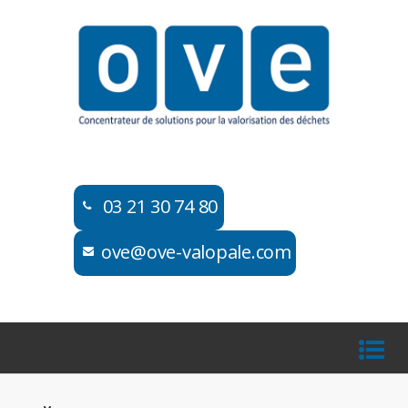
03 21 30 74 80​​
ove@ove-valopale.com