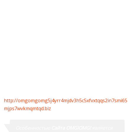
продавцом. Стороны обсуждают все нюансы заказа:
желаемое количество, качество и другие детали. В
оговоренный период времени, покупателю
поступает информация о геолокации – месте, куда
курьер магазина поместил закладку с
предзаказанным товаром. Клиент должен найти
место и оценить качество посылки. Также, как и в
случае с обычным заказом, магазину переводят
средства только после подтверждения факта
получения товара пользователем.
Официальный сайт OMG:
http://omgomgomg5j4yrr4mjdv3h5c5xfvxtqqs2in7smi65
mjps7wvkmqmtqd.biz
(заходить через Tor Browser)
Особенностью
Сайта OMG!OMG!
является