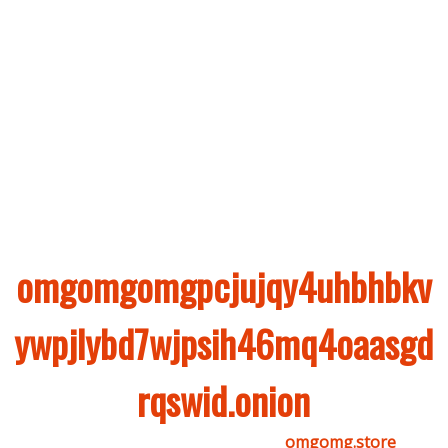
В стенах площадки можно найти большое
количество товаров и услуг, запрещенных к
продаже в открытой части сети. За годы работы
проекта, он достиг статуса монополиста. Покупка на
Omg отличается от процесса совершения покупок
на классических торговых платформах. Узнайте, в
чем особенности Омг, из нашего обзора.
Ссылка на сайт OMG –
omgomgomgpcjujqy4uhbhbkv
ywpjlybd7wjpsih46mq4oaasgd
rqswid.onion
Ссылка на сайт OMG в клир –
omgomg.store