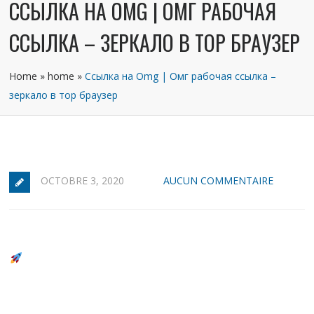
ССЫЛКА НА OMG | ОМГ РАБОЧАЯ
ССЫЛКА – ЗЕРКАЛО В ТОР БРАУЗЕР
Home
»
home
»
Ссылка на Omg | Омг рабочая ссылка –
зеркало в тор браузер
OCTOBRE 3, 2020
AUCUN COMMENTAIRE
ОМГ АКТУАЛЬНАЯ ССЫЛКА НА САЙТ
Омг – крупная торговая платформа, которую по
праву можно назвать самым масштабным
маркетплейсом русскоязычного сегмента даркнета.