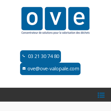
03 21 30 74 80​​
ove@ove-valopale.com