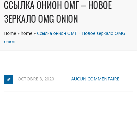
ССЫЛКА ОНИОН ОМГ – НОВОЕ
ЗЕРКАЛО OMG ONION
Home
»
home
»
Ссылка онион ОМГ – Новое зеркало OMG
onion
OCTOBRE 3, 2020
AUCUN COMMENTAIRE
Магазин ОМГ онион
Правильная ссылка на ОМГ онион в обход
блокировки РоскомНадзора в обход блокировки
через тор и обычный браузер. Рабочий список