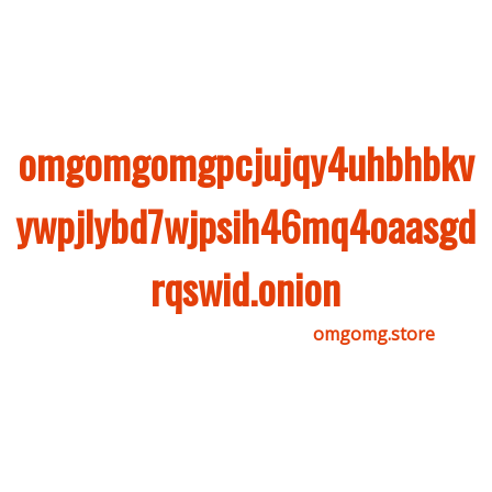
зеркал OMG union. Вход на форум сайта OMG com.
Ссылка на сайт OMG –
omgomgomgpcjujqy4uhbhbkv
ywpjlybd7wjpsih46mq4oaasgd
rqswid.onion
Ссылка на сайт OMG в клир –
omgomg.store
АКТУАЛЬНЫЙ ВХОД ФОРУМА OMG
ONION
Найти нужную страницу. Если у Вас нет Yandex или