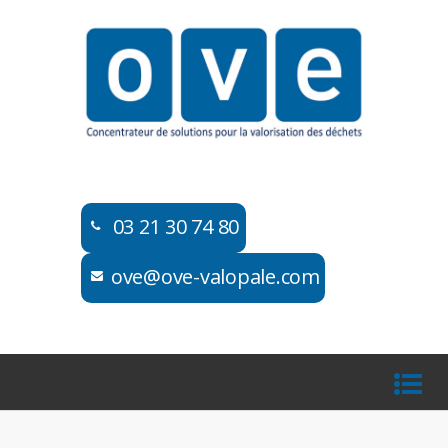
03 21 30 74 80​​
ove@ove-valopale.com