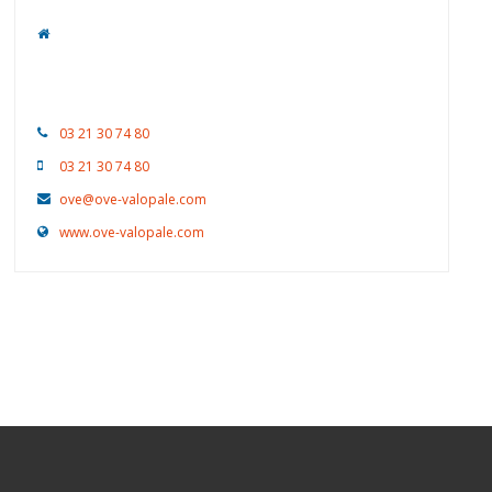
OVE ValOpale
13 Rue Pierre LOTI
62200 - Boulogne-sur-Mer
03 21 30 74 80
03 21 30 74 80
ove@ove-valopale.com
www.ove-valopale.com