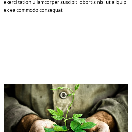
exerci tation ullamcorper suscipit lobortis nisl ut aliquip
ex ea commodo consequat.
Investigationes demonstraverunt
lectores legere
me
lius quod ii legunt saepius. Claritas est etiam processus
dynamicus, qui sequitur mutationem consuetudium
lectorum. Mirum est notare quam littera gothica, quam
nunc putamus parum claram. Duis autem vel eum iriure
dolor in hendrerit in vulputate velit esse molestie
consequat.