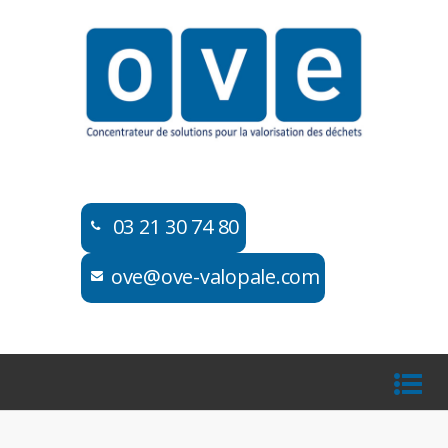
03 21 30 74 80​​
ove@ove-valopale.com