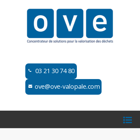
03 21 30 74 80​​
ove@ove-valopale.com