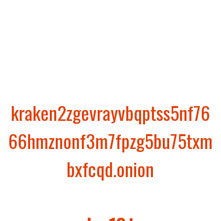
пользователи должны зарегистрироваться на
площадке и пополнить свой биткойн-баланс, с
которого впоследствии списываются средства за
покупки у продавцов.
Cсылка на Kraken
–
kraken2zgevrayvbqptss5nf76
66hmznonf3m7fpzg5bu75txm
bxfcqd.onion
Зеркало Кракен (Через Tor)