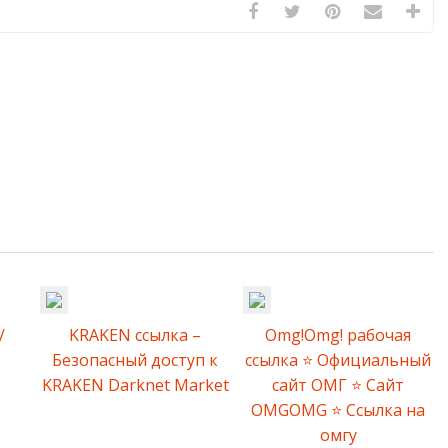
/
KRAKEN ссылка –
Omg!Omg! рабочая
Безопасный доступ к
ссылка ⭐️ Официальный
KRAKEN Darknet Market
сайт ОМГ ⭐️ Сайт
OMGOMG ⭐️ Ссылка на
омгу