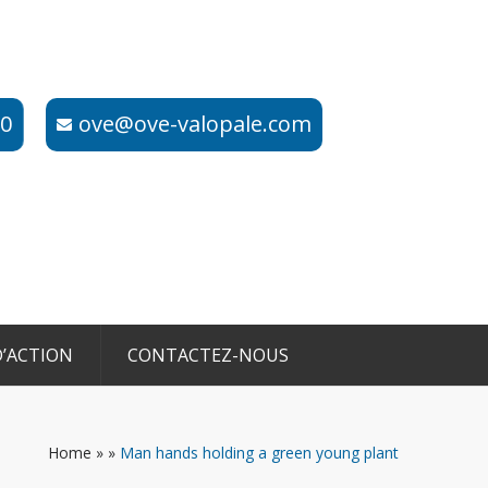
​​
ove@ove-valopale.com
’ACTION
CONTACTEZ-NOUS
Home
»
»
Man hands holding a green young plant