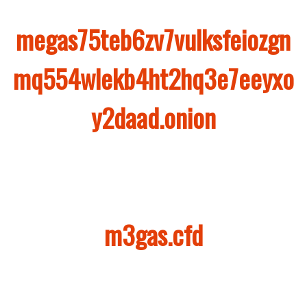
браузер TOR –
megas75teb6zv7vulksfeiozgn
mq554wlekb4ht2hq3e7eeyxo
y2daad.onion
Ссылка на Мега через
обычный браузер –
m3gas.cfd
ЧТО ТАКОЕ MEGA И КАК ОНА РАБОТАЕТ?
Mega
— это даркнет-маркетплейс, который
предоставляет пользователям доступ к различным