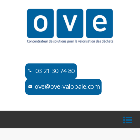
03 21 30 74 80​​
ove@ove-valopale.com